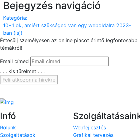
Bejegyzés navigáció
Kategória:
10+1 ok, amiért szükséged van egy weboldalra 2023-
ban (is)!
Értesülj személyesen az
online piacot érintő legfontosabb
témákról!
Email címed
. . . kis türelmet . . .
Feliratkozom a hírekre
Köszönjük, hogy feliratkoztál!
Infó
Szolgáltatásain
Rólunk
Webfejlesztés
Szolgáltatások
Grafikai tervezés