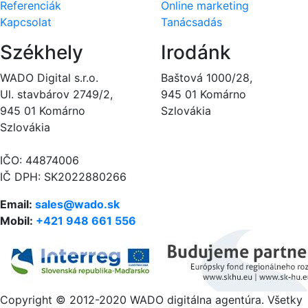
Referenciák
Online marketing
Kapcsolat
Tanácsadás
Székhely
Irodánk
WADO Digital s.r.o.
Baštová 1000/28,
Ul. stavbárov 2749/2,
945 01 Komárno
945 01 Komárno
Szlovákia
Szlovákia
IČO: 44874006
IČ DPH: SK2022880266
Email:
sales@wado.sk
Mobil:
+421 948 661 556
Copyright © 2012-2020 WADO digitálna agentúra. Všetky