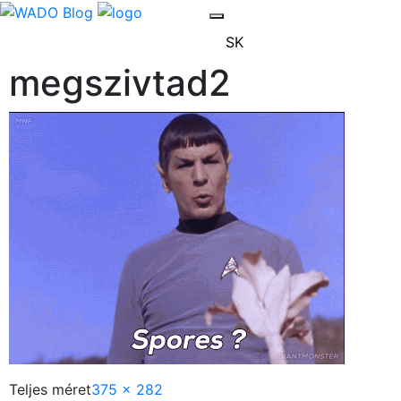
SK
megszivtad2
Teljes méret
375 × 282