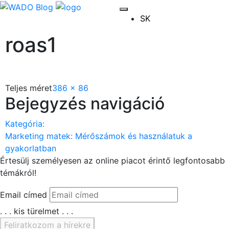
SK
roas1
Teljes méret
386 × 86
Bejegyzés navigáció
Kategória:
Marketing matek: Mérőszámok és használatuk a
gyakorlatban
Értesülj személyesen az
online piacot érintő legfontosabb
témákról!
Email címed
. . . kis türelmet . . .
Feliratkozom a hírekre