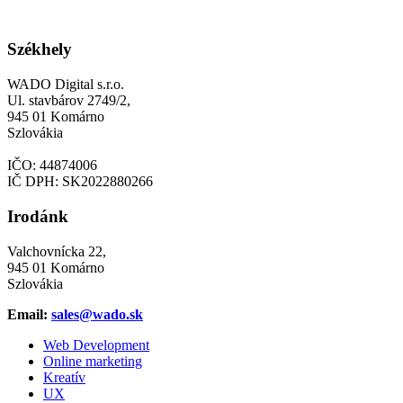
Székhely
WADO Digital s.r.o.
Ul. stavbárov 2749/2,
945 01 Komárno
Szlovákia
IČO: 44874006
IČ DPH: SK2022880266
Irodánk
Valchovnícka 22,
945 01 Komárno
Szlovákia
Email:
sales@wado.sk
Web Development
Online marketing
Kreatív
UX