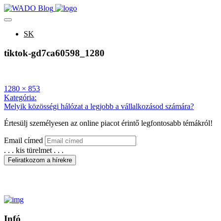
SK
tiktok-gd7ca60598_1280
Teljes
1280 × 853
méret
Bejegyzés
Kategória:
Melyik közösségi hálózat a legjobb a vállalkozásod számára?
navigáció
Értesülj személyesen az
online piacot érintő legfontosabb témákról!
Email címed
. . . kis türelmet . . .
Feliratkozom a hírekre
Köszönjük, hogy feliratkoztál!
Infó