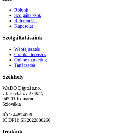
Rólunk
Szolgáltatások
Referenciák
Kapcsolat
Szolgáltatásaink
Webfejlesztés
Grafikai tervezés
Online marketing
Tanácsadás
Székhely
WADO Digital s.r.o.
Ul. stavbárov 2749/2,
945 01 Komárno
Szlovákia
IČO: 44874006
IČ DPH: SK2022880266
Irodánk