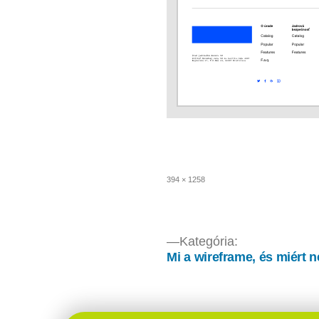
Teljes
394 × 1258
méret
Bejegyzés
Kategória:
Mi a wireframe, és miért 
navigáció