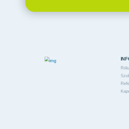
INF
Ról
Szol
Refe
Kapc