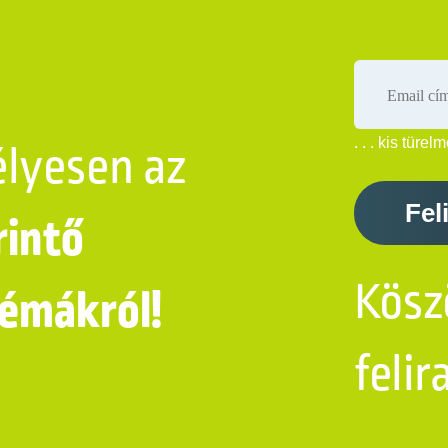
élyesen az
. . . kis türelme
Fel
rintő
Kösz
témákról!
felir