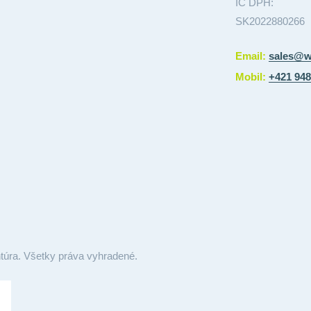
IČ DPH:
SK2022880266
Email:
sales@w
Mobil:
+421 948
túra. Všetky práva vyhradené.