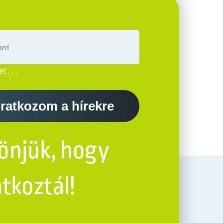
t . . .
iratkozom a hírekre
önjük, hogy
atkoztál!