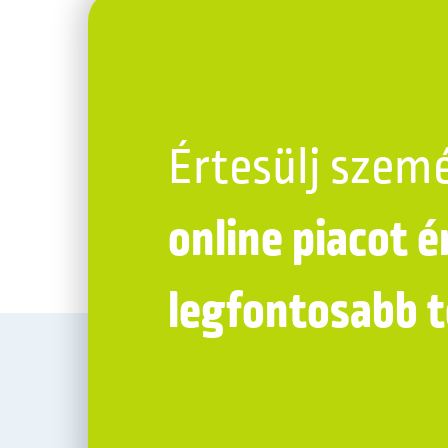
Értesülj szem
online piacot é
legfontosabb 