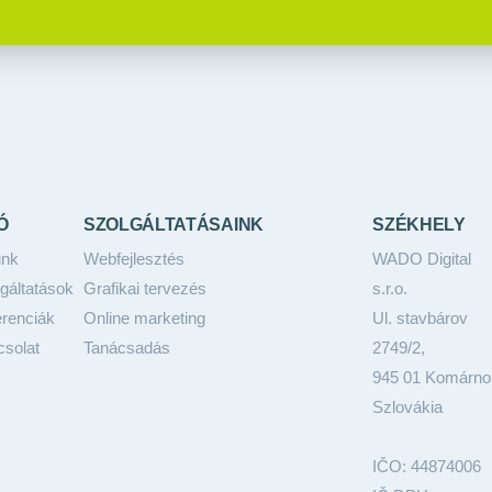
Ó
SZOLGÁLTATÁSAINK
SZÉKHELY
unk
Webfejlesztés
WADO Digital
gáltatások
Grafikai tervezés
s.r.o.
renciák
Online marketing
Ul. stavbárov
solat
Tanácsadás
2749/2,
945 01 Komárno
Szlovákia
IČO: 44874006