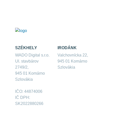
SZÉKHELY
IRODÁNK
WADO Digital s.r.o.
Valchovnícka 22,
Ul. stavbárov
945 01 Komárno
2749/2,
Szlovákia
945 01 Komárno
Szlovákia
IČO: 44874006
IČ DPH:
SK2022880266