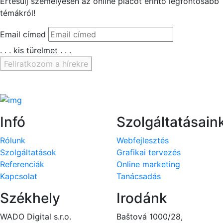
Értesülj személyesen az
online piacot érintő legfontosabb
témákról!
Email címed
. . . kis türelmet . . .
Feliratkozom a hírekre
Köszönjük, hogy feliratkoztál!
Infó
Szolgáltatásain
Rólunk
Webfejlesztés
Szolgáltatások
Grafikai tervezés
Referenciák
Online marketing
Kapcsolat
Tanácsadás
Székhely
Irodánk
WADO Digital s.r.o.
Baštová 1000/28,