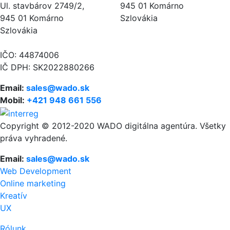
Ul. stavbárov 2749/2,
945 01 Komárno
945 01 Komárno
Szlovákia
Szlovákia
IČO: 44874006
IČ DPH: SK2022880266
Email:
sales@wado.sk
Mobil:
+421 948 661 556
Copyright © 2012-2020 WADO digitálna agentúra. Všetky
práva vyhradené.
Email:
sales@wado.sk
Web Development
Online marketing
Kreatív
UX
Rólunk