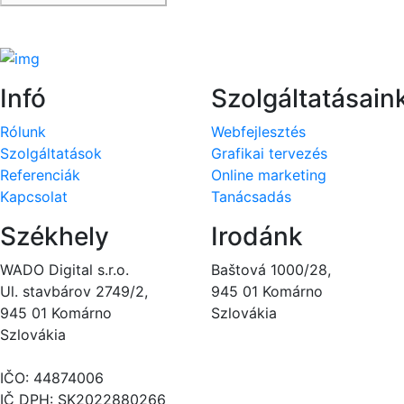
Köszönjük, hogy feliratkoztál!
Infó
Szolgáltatásain
Rólunk
Webfejlesztés
Szolgáltatások
Grafikai tervezés
Referenciák
Online marketing
Kapcsolat
Tanácsadás
Székhely
Irodánk
WADO Digital s.r.o.
Baštová 1000/28,
Ul. stavbárov 2749/2,
945 01 Komárno
945 01 Komárno
Szlovákia
Szlovákia
IČO: 44874006
IČ DPH: SK2022880266