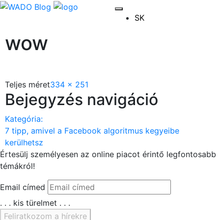
SK
wow
Teljes méret
334 × 251
Bejegyzés navigáció
Kategória:
7 tipp, amivel a Facebook algoritmus kegyeibe
kerülhetsz
Értesülj személyesen az
online piacot érintő legfontosabb
témákról!
Email címed
. . . kis türelmet . . .
Feliratkozom a hírekre