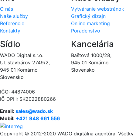
O nás
Vytváranie webstránok
Naše služby
Grafický dizajn
Referencie
Online marketing
Kontakty
Poradenstvo
Sídlo
Kancelária
WADO Digital s.r.o.
Baštová 1000/28,
Ul. stavbárov 2749/2,
945 01 Komárno
945 01 Komárno
Slovensko
Slovensko
IČO: 44874006
IČ DPH: SK2022880266
Email:
sales@wado.sk
Mobil:
+421 948 661 556
Copyright © 2012-2020 WADO digitálna agentúra. Všetky