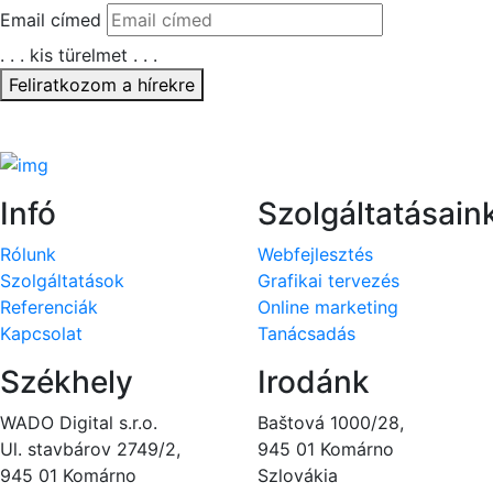
Email címed
. . . kis türelmet . . .
Feliratkozom a hírekre
Köszönjük, hogy feliratkoztál!
Infó
Szolgáltatásain
Rólunk
Webfejlesztés
Szolgáltatások
Grafikai tervezés
Referenciák
Online marketing
Kapcsolat
Tanácsadás
Székhely
Irodánk
WADO Digital s.r.o.
Baštová 1000/28,
Ul. stavbárov 2749/2,
945 01 Komárno
945 01 Komárno
Szlovákia