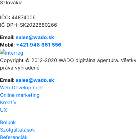
Szlovákia
IČO: 44874006
IČ DPH: SK2022880266
Email:
sales@wado.sk
Mobil:
+421 948 661 556
Copyright © 2012-2020 WADO digitálna agentúra. Všetky
práva vyhradené.
Email:
sales@wado.sk
Web Development
Online marketing
Kreatív
UX
Rólunk
Szolgáltatások
Referenciák