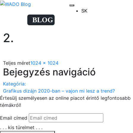
SK
2.
Teljes méret
1024 × 1024
Bejegyzés navigáció
Kategória:
Grafikus dizájn 2020-ban – vajon mi lesz a trend?
Értesülj személyesen az
online piacot érintő legfontosabb
témákról!
Email címed
. . . kis türelmet . . .