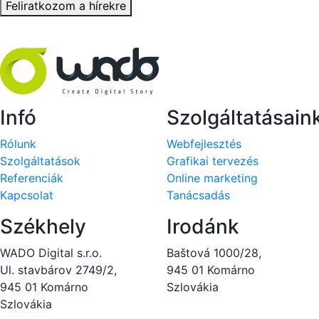
Feliratkozom a hírekre
Köszönjük, hogy feliratkoztál!
Infó
Szolgáltatásain
Rólunk
Webfejlesztés
Szolgáltatások
Grafikai tervezés
Referenciák
Online marketing
Kapcsolat
Tanácsadás
Székhely
Irodánk
WADO Digital s.r.o.
Baštová 1000/28,
Ul. stavbárov 2749/2,
945 01 Komárno
945 01 Komárno
Szlovákia
Szlovákia