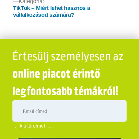
Bejegyzés
Kategória:
TikTok – Miért lehet hasznos a
navigáció
vállalkozásod számára?
Értesülj személyesen az
online piacot érintő
legfontosabb témákról!
. . . kis türelmet . . .