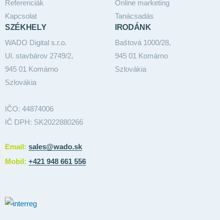
Referenciák
Online marketing
Kapcsolat
Tanácsadás
SZÉKHELY
IRODÁNK
WADO Digital s.r.o.
Baštová 1000/28,
Ul. stavbárov 2749/2,
945 01 Komárno
945 01 Komárno
Szlovákia
Szlovákia
IČO: 44874006
IČ DPH: SK2022880266
Email:
sales@wado.sk
Mobil:
+421 948 661 556