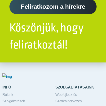
Feliratkozom a hírekre
Köszönjük, hogy
feliratkoztál!
INFÓ
SZOLGÁLTATÁSAINK
Rólunk
Webfejlesztés
Szolgáltatások
Grafikai tervezés