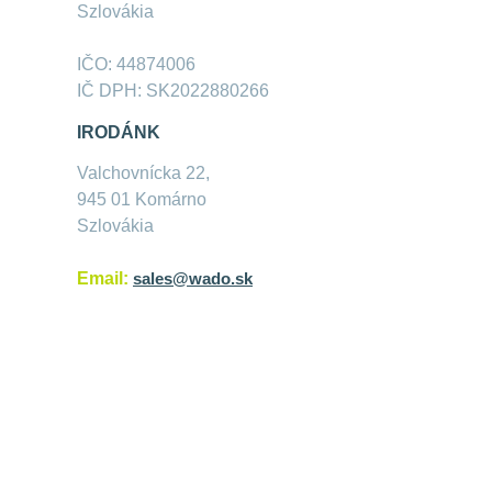
Szlovákia
IČO: 44874006
IČ DPH: SK2022880266
IRODÁNK
Valchovnícka 22,
945 01 Komárno
Szlovákia
Email:
sales@wado.sk