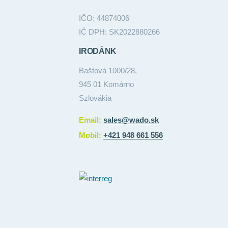
IČO: 44874006
IČ DPH: SK2022880266
IRODÁNK
Baštová 1000/28,
945 01 Komárno
Szlovákia
Email:
sales@wado.sk
Mobil:
+421 948 661 556