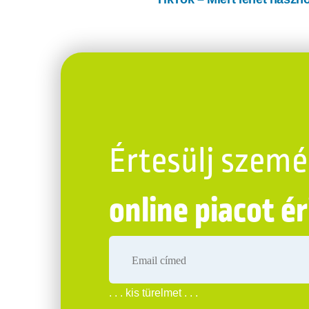
navigáció
Értesülj szemé
online piacot é
. . . kis türelmet . . .