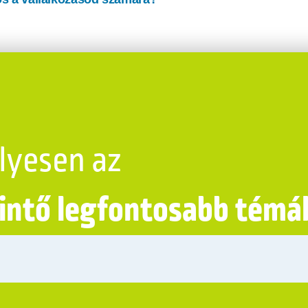
lyesen az
rintő legfontosabb témá