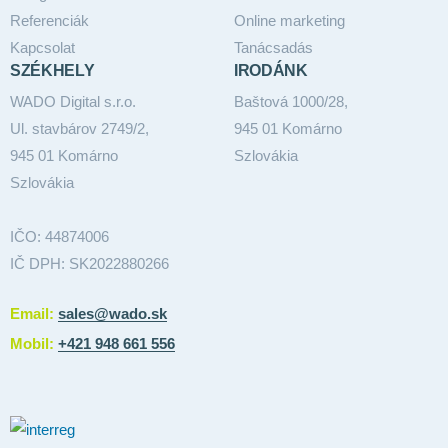
Referenciák
Online marketing
Kapcsolat
Tanácsadás
SZÉKHELY
IRODÁNK
WADO Digital s.r.o.
Baštová 1000/28,
Ul. stavbárov 2749/2,
945 01 Komárno
945 01 Komárno
Szlovákia
Szlovákia
IČO: 44874006
IČ DPH: SK2022880266
Email:
sales@wado.sk
Mobil:
+421 948 661 556