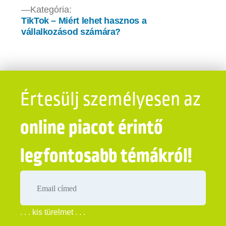
Bejegyzés
Kategória:
TikTok – Miért lehet hasznos a
navigáció
vállalkozásod számára?
Értesülj személyesen az
online piacot érintő
legfontosabb témákról!
. . . kis türelmet . . .