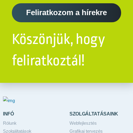
Feliratkozom a hírekre
Köszönjük, hogy
feliratkoztál!
INFÓ
SZOLGÁLTATÁSAINK
Rólunk
Webfejlesztés
Szolgáltatások
Grafikai tervezés