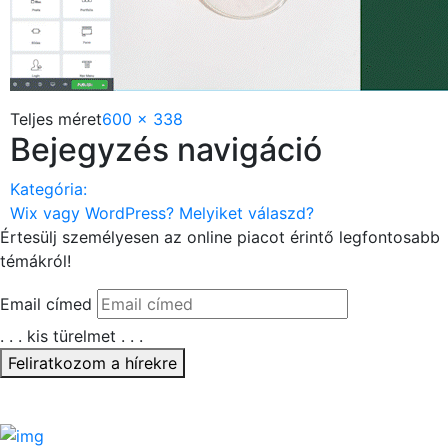
Teljes méret
600 × 338
Bejegyzés navigáció
Kategória:
Wix vagy WordPress? Melyiket válaszd?
Értesülj személyesen az
online piacot érintő legfontosabb
témákról!
Email címed
. . . kis türelmet . . .
Feliratkozom a hírekre
Köszönjük, hogy feliratkoztál!