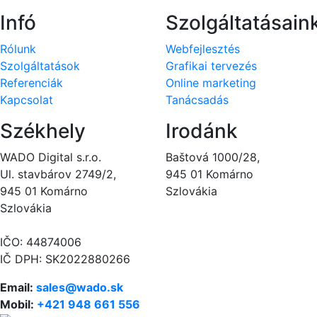
Infó
Szolgáltatásain
Rólunk
Webfejlesztés
Szolgáltatások
Grafikai tervezés
Referenciák
Online marketing
Kapcsolat
Tanácsadás
Székhely
Irodánk
WADO Digital s.r.o.
Baštová 1000/28,
Ul. stavbárov 2749/2,
945 01 Komárno
945 01 Komárno
Szlovákia
Szlovákia
IČO: 44874006
IČ DPH: SK2022880266
Email:
sales@wado.sk
Mobil:
+421 948 661 556