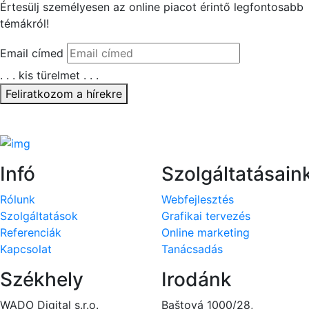
Értesülj személyesen az
online piacot érintő legfontosabb
témákról!
Email címed
. . . kis türelmet . . .
Feliratkozom a hírekre
Köszönjük, hogy feliratkoztál!
Infó
Szolgáltatásain
Rólunk
Webfejlesztés
Szolgáltatások
Grafikai tervezés
Referenciák
Online marketing
Kapcsolat
Tanácsadás
Székhely
Irodánk
WADO Digital s.r.o.
Baštová 1000/28,