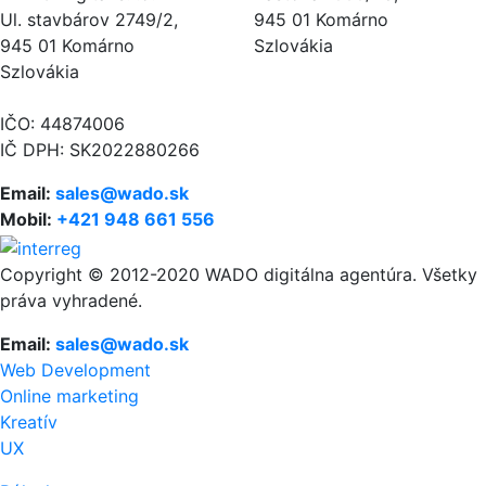
Ul. stavbárov 2749/2,
945 01 Komárno
945 01 Komárno
Szlovákia
Szlovákia
IČO: 44874006
IČ DPH: SK2022880266
Email:
sales@wado.sk
Mobil:
+421 948 661 556
Copyright © 2012-2020 WADO digitálna agentúra. Všetky
práva vyhradené.
Email:
sales@wado.sk
Web Development
Online marketing
Kreatív
UX