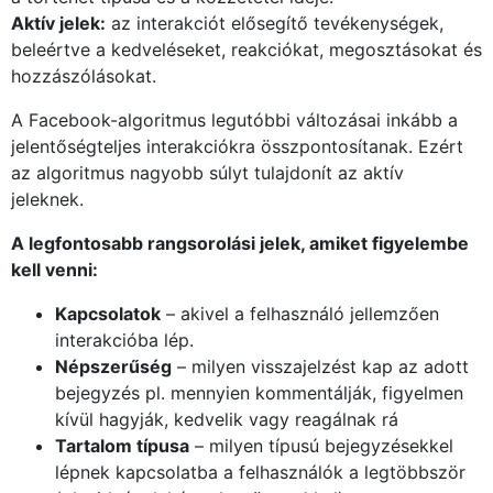
Aktív jelek:
az interakciót elősegítő tevékenységek,
beleértve a kedveléseket, reakciókat, megosztásokat és
hozzászólásokat.
A Facebook-algoritmus legutóbbi változásai inkább a
jelentőségteljes interakciókra összpontosítanak. Ezért
az algoritmus nagyobb súlyt tulajdonít az aktív
jeleknek.
A legfontosabb rangsorolási jelek, amiket figyelembe
kell venni:
Kapcsolatok
– akivel a felhasználó jellemzően
interakcióba lép.
Népszerűség
– milyen visszajelzést kap az adott
bejegyzés pl. mennyien kommentálják, figyelmen
kívül hagyják, kedvelik vagy reagálnak rá
Tartalom típusa
– milyen típusú bejegyzésekkel
lépnek kapcsolatba a felhasználók a legtöbbször