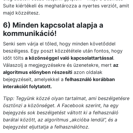
Suite kiértékeli és meghatározza a nyertes verziót, amit
majd közzétesz.
6
) Minden kapcsolat alapja a
kommunikáció!
Senki sem várja el tőled, hogy minden követőddel
beszélgess. Egy poszt közzététele után fontos, hogy
időt tölts
a közönséggel való kapcsolattartással
.
Válaszolj a megjegyzésekre és üzenetekre, mert
az
algoritmus előnyben részesíti
azon oldalak
bejegyzéseit, amelyekkel a
felhasználó korábban
interakciót folytatott.
Tipp: Tegyünk közzé olyan tartalmat, ami beszélgetésre
ösztönzi a közönséget. A Facebook szerint, ha egy
bejegyzés sok beszélgetést váltott ki a felhasználó
barátai között, az algoritmus „akcióba lendül”, és a
bejegyzést eljuttatja a felhasználóhoz.