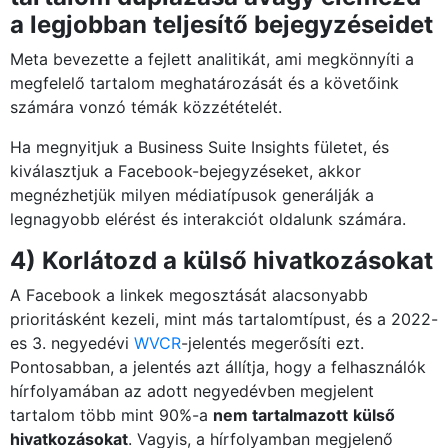
a legjobban teljesítő bejegyzéseidet
Meta bevezette a fejlett analitikát, ami megkönnyíti a
megfelelő tartalom meghatározását és a követőink
számára vonzó témák közzétételét.
Ha megnyitjuk a Business Suite Insights fületet, és
kiválasztjuk a Facebook-bejegyzéseket, akkor
megnézhetjük milyen médiatípusok generálják a
legnagyobb elérést és interakciót oldalunk számára.
4) Korlátozd a külső hivatkozásokat
A Facebook a linkek megosztását alacsonyabb
prioritásként kezeli, mint más tartalomtípust, és a 2022-
es 3. negyedévi
WVCR
-jelentés megerősíti ezt.
Pontosabban, a jelentés azt állítja, hogy a felhasználók
hírfolyamában az adott negyedévben megjelent
tartalom több mint 90%-a
nem tartalmazott
külső
hivatkozásokat
. Vagyis, a hírfolyamban megjelenő