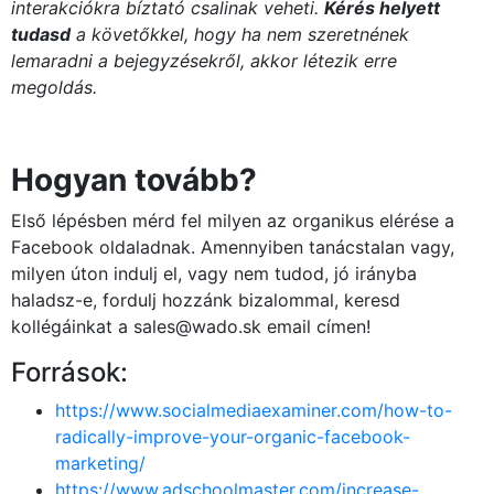
interakciókra bíztató csalinak veheti.
Kérés helyett
tudasd
a követőkkel, hogy ha nem szeretnének
lemaradni a bejegyzésekről, akkor létezik erre
megoldás.
Hogyan tovább?
Első lépésben mérd fel milyen az organikus elérése a
Facebook oldaladnak. Amennyiben tanácstalan vagy,
milyen úton indulj el, vagy nem tudod, jó irányba
haladsz-e, fordulj hozzánk bizalommal, keresd
kollégáinkat a sales@wado.sk email címen!
Források:
https://www.socialmediaexaminer.com/how-to-
radically-improve-your-organic-facebook-
marketing/
https://www.adschoolmaster.com/increase-