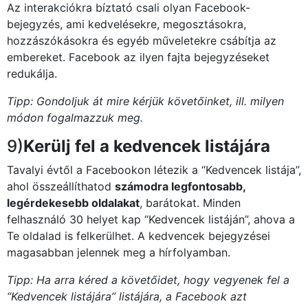
Az interakciókra bíztató csali olyan Facebook-
bejegyzés, ami kedvelésekre, megosztásokra,
hozzászókásokra és egyéb műveletekre csábítja az
embereket. Facebook az ilyen fajta bejegyzéseket
redukálja.
Tipp: Gondoljuk át mire kérjük követőinket, ill. milyen
módon fogalmazzuk meg.
9)
Kerülj fel a kedvencek listájára
Tavalyi évtől a Facebookon létezik a “Kedvencek listája”,
ahol összeállíthatod
számodra legfontosabb,
legérdekesebb oldalakat
, barátokat. Minden
felhasználó 30 helyet kap “Kedvencek listáján”, ahova a
Te oldalad is felkerülhet. A kedvencek bejegyzései
magasabban jelennek meg a hírfolyamban.
Tipp: Ha arra kéred a követőidet, hogy vegyenek fel a
“Kedvencek listájára” listájára, a Facebook azt