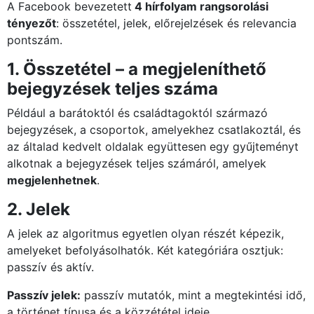
A Facebook bevezetett
4 hírfolyam rangsorolási
tényezőt
: összetétel, jelek, előrejelzések és relevancia
pontszám.
1. Összetétel – a megjeleníthető
bejegyzések teljes száma
Például a barátoktól és családtagoktól származó
bejegyzések, a csoportok, amelyekhez csatlakoztál, és
az általad kedvelt oldalak együttesen egy gyűjteményt
alkotnak a bejegyzések teljes számáról, amelyek
megjelenhetnek
.
2. Jelek
A jelek az algoritmus egyetlen olyan részét képezik,
amelyeket befolyásolhatók. Két kategóriára osztjuk:
passzív és aktív.
Passzív jelek:
passzív mutatók, mint a megtekintési idő,
a történet típusa és a közzététel ideje.