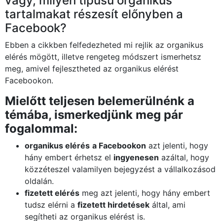
vagy, milyen típusú organikus
tartalmakat részesít előnyben a
Facebook?
Ebben a cikkben felfedezheted mi rejlik az organikus
elérés mögött, illetve rengeteg módszert ismerhetsz
meg, amivel fejlesztheted az organikus elérést
Facebookon.
Mielőtt teljesen belemerülnénk a
témába, ismerkedjünk meg pár
fogalommal:
organikus elérés
a Facebookon
azt jelenti, hogy
hány embert érhetsz el
ingyenesen
azáltal, hogy
közzéteszel valamilyen bejegyzést a vállalkozásod
oldalán.
fizetett elérés
meg azt jelenti, hogy hány embert
tudsz elérni a
fizetett hirdetések
által, ami
segítheti az organikus elérést is.