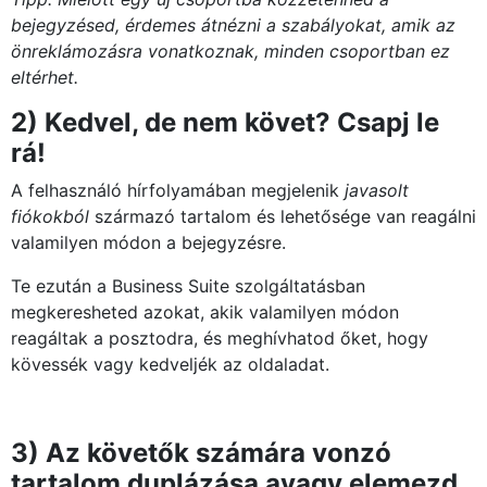
bejegyzésed, érdemes átnézni a szabályokat, amik az
önreklámozásra vonatkoznak, minden csoportban ez
eltérhet.
2) Kedvel, de nem követ? Csapj le
rá!
A felhasználó hírfolyamában megjelenik
javasolt
fiókokból
származó tartalom és lehetősége van reagálni
valamilyen módon a bejegyzésre.
Te ezután a Business Suite szolgáltatásban
megkeresheted azokat, akik valamilyen módon
reagáltak a posztodra, és meghívhatod őket, hogy
kövessék vagy kedveljék az oldaladat.
3) Az követők számára vonzó
tartalom duplázása avagy elemezd