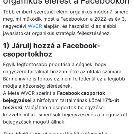
organikus elérést a Facebookon
Több embert szeretnél elérni organikus módon? Ismerd
meg, mi működik most a Facebookon a 2022-es év 3.
negyedévi
WVCR
alapján, és használd ki az alábbi
javaslatokat organikus stratégia fejlesztéséhez.
1) Járulj hozzá a Facebook-
csoportokhoz
Egyik legfontosabb prioritása a cégnek, hogy
nagyszerű tartalmat hozzon létre az oldala számára.
Bármennyire is fontos ez, nem feltétlenül ez a legjobb
módja a közönség elérésének.
A Meta WVCR szerint a
Facebook csoportok
bejegyzései
a hírfolyam tartalmának közel
17%-át
teszik ki
. Valójában a csoportok bejegyzései
közvetlenül az ismerősök bejegyzései és a megosztott
bejegyzések mögött állnak.
Tipp: Mielőtt egy új csoportba közzétennéd a