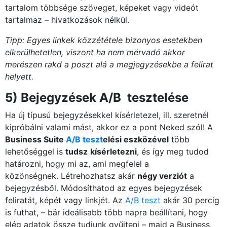
tartalom többsége szöveget, képeket vagy videót
tartalmaz – hivatkozások nélkül.
Tipp: Egyes linkek közzététele bizonyos esetekben
elkerülhetetlen, viszont ha nem mérvadó akkor
merészen rakd a poszt alá a megjegyzésekbe a felirat
helyett.
5) Bejegyzések A/B tesztelése
Ha új típusú bejegyzésekkel kísérletezel, ill. szeretnél
kipróbálni valami mást, akkor ez a pont Neked szól! A
Business Suite
A/B teszt
elési eszközével
több
lehetőséggel is
tudsz
kísérletezni
, és így meg tudod
határozni, hogy mi az, ami megfelel a
közönségnek. Létrehozhatsz akár
négy verziót
a
bejegyzésből. Módosíthatod az egyes bejegyzések
feliratát, képét vagy linkjét. Az
A/B teszt
akár 30 percig
is futhat, – bár ideálisabb több napra beállítani, hogy
elég adatok össze tudjunk gyűjteni – majd a Business