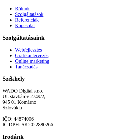
Rólunk
Szolgáltatások
Referenciák
Kapcsolat
Szolgáltatásaink
Webfejlesztés
Grafikai tervezés
Online marketing
Tanácsadás
Székhely
WADO Digital s.r.o.
Ul. stavbárov 2749/2,
945 01 Komárno
Szlovákia
IČO: 44874006
IČ DPH: SK2022880266
Irodánk