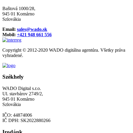
Baštová 1000/28,
945 01 Komárno
Szlovákia
Email:
sales@wado.sk
Mobil:
+421 948 661 556
Copyright © 2012-2020 WADO digitálna agentúra. Všetky práva
vyhradené.
Székhely
WADO Digital s.r.o.
Ul. stavbárov 2749/2,
945 01 Komárno
Szlovákia
IČO: 44874006
IČ DPH: SK2022880266
Irodánk