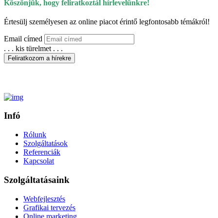
Köszönjük, hogy feliratkoztál hírlevelünkre!
Értesülj személyesen az
online piacot érintő legfontosabb témákról!
Email címed
. . . kis türelmet . . .
Feliratkozom a hírekre
Köszönjük, hogy feliratkoztál!
Infó
Rólunk
Szolgáltatások
Referenciák
Kapcsolat
Szolgáltatásaink
Webfejlesztés
Grafikai tervezés
Online marketing