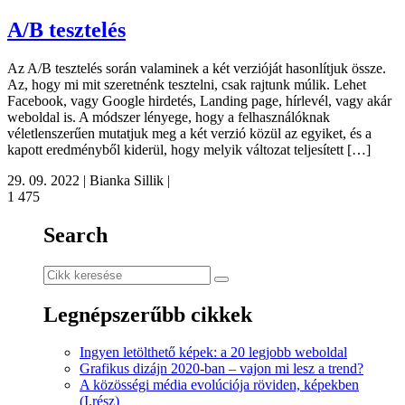
A/B tesztelés
Az A/B tesztelés során valaminek a két verzióját hasonlítjuk össze.
Az, hogy mi mit szeretnénk tesztelni, csak rajtunk múlik. Lehet
Facebook, vagy Google hirdetés, Landing page, hírlevél, vagy akár
weboldal is. A módszer lényege, hogy a felhasználóknak
véletlenszerűen mutatjuk meg a két verzió közül az egyiket, és a
kapott eredményből kiderül, hogy melyik változat teljesített […]
29. 09. 2022 | Bianka Sillik |
1 475
Search
Legnépszerűbb cikkek
Ingyen letölthető képek: a 20 legjobb weboldal
Grafikus dizájn 2020-ban – vajon mi lesz a trend?
A közösségi média evolúciója röviden, képekben
(I.rész)