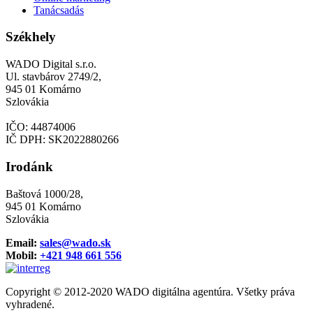
Tanácsadás
Székhely
WADO Digital s.r.o.
Ul. stavbárov 2749/2,
945 01 Komárno
Szlovákia
IČO: 44874006
IČ DPH: SK2022880266
Irodánk
Baštová 1000/28,
945 01 Komárno
Szlovákia
Email:
sales@wado.sk
Mobil:
+421 948 661 556
Copyright © 2012-2020 WADO digitálna agentúra. Všetky práva
vyhradené.