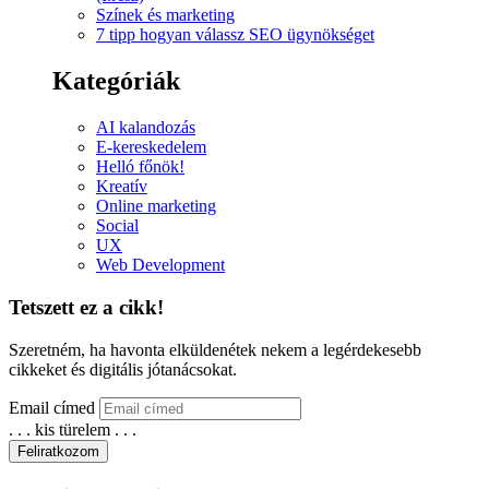
Színek és marketing
7 tipp hogyan válassz SEO ügynökséget
Kategóriák
AI kalandozás
E-kereskedelem
Helló főnök!
Kreatív
Online marketing
Social
UX
Web Development
Tetszett ez a cikk!
Szeretném, ha havonta elküldenétek nekem a legérdekesebb
cikkeket és digitális jótanácsokat.
Email címed
. . . kis türelem . . .
Feliratkozom