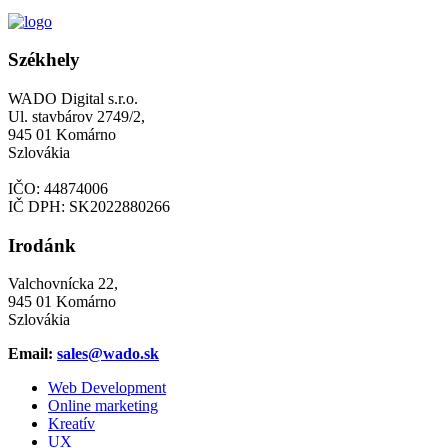
Székhely
WADO Digital s.r.o.
Ul. stavbárov 2749/2,
945 01 Komárno
Szlovákia
IČO: 44874006
IČ DPH: SK2022880266
Irodánk
Valchovnícka 22,
945 01 Komárno
Szlovákia
Email:
sales@wado.sk
Web Development
Online marketing
Kreatív
UX